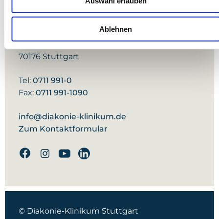
Auswahl erlauben
Förderverein
Ablehnen
Diakonie-Klinikum Stuttgart
Rosenbergstraße 38
70176 Stuttgart
Tel:
0711 991-0
Fax:
0711 991-1090
info@diakonie-klinikum.de
Zum Kontaktformular
Facebook
Instagram
Youtube
Linkedin
© Diakonie-Klinikum Stuttgart