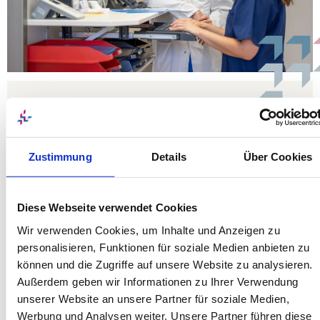
Urologische Studien
Zustimmung
Details
Über Cookies
Das Diakonie-Klinikum Stuttgart bietet für
urologische Erkrankungen eine Reihe von
Diese Webseite verwendet Cookies
Studien an.
Hier
finden Sie eine Übersicht der
zurzeit an unserer Klinik laufenden
Wir verwenden Cookies, um Inhalte und Anzeigen zu
personalisieren, Funktionen für soziale Medien anbieten zu
urologischen Studien.
können und die Zugriffe auf unsere Website zu analysieren.
Außerdem geben wir Informationen zu Ihrer Verwendung
unserer Website an unsere Partner für soziale Medien,
Werbung und Analysen weiter. Unsere Partner führen diese