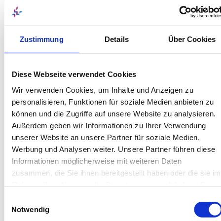
Mehr anzeigen
Zustimmung
Details
Über Cookies
Diese Webseite verwendet Cookies
Wir verwenden Cookies, um Inhalte und Anzeigen zu
Sekretariat
personalisieren, Funktionen für soziale Medien anbieten zu
können und die Zugriffe auf unsere Website zu analysieren.
Außerdem geben wir Informationen zu Ihrer Verwendung
unserer Website an unsere Partner für soziale Medien,
Sekretariat
Werbung und Analysen weiter. Unsere Partner führen diese
Informationen möglicherweise mit weiteren Daten
Renate Langgartner
zusammen, die Sie ihnen bereitgestellt haben oder die sie im
Rahmen Ihrer Nutzung der Dienste gesammelt haben. Sie
geben Einwilligung zu unseren Cookies, wenn Sie unsere
Einwilligungsauswahl
Webseite weiterhin nutzen.
Notwendig