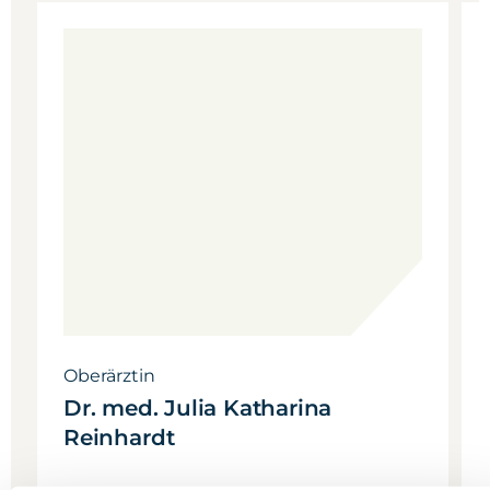
Oberärztin
Julia Katharina
Dr. med.
Reinhardt
Fachärztin für Unfallchirurgie,
Orthopädie, Notfallmedizin; Zertifizierte
AGA-Arthroskopeurin
Oberärztin
Dr. med.
Julia Katharina
Reinhardt