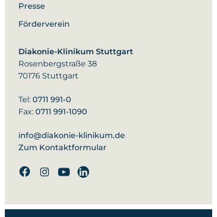
Presse
Maximilian Josefiak
Förderverein
Kora Kammermeier
Diakonie-Klinikum Stuttgart
Dr. med. Christine Kühn
Rosenbergstraße 38
Hannah Lohrer
70176 Stuttgart
Romina Mahmoudi
Tel:
0711 991-0
Fax:
0711 991-1090
Dr. med. Yorn Merz
Moritz Meyer
info@diakonie-klinikum.de
Zum Kontaktformular
David Pöschko
Facebook
Instagram
Youtube
Linkedin
Dr. med. univ. Robert Rus
Claudius Saager
Dr. med. Karola Schiele