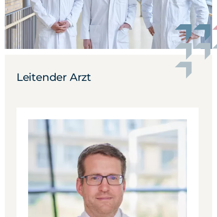
Leitender Arzt
Leitender Arzt Schulter- und
Ellenbogenchirurgie
Klaus
Priv.-Doz. Dr. med.
Burkhart
Leitender Arzt Schulter- und
Ellenbogenchirurgie
Facharzt für Orthopädie und