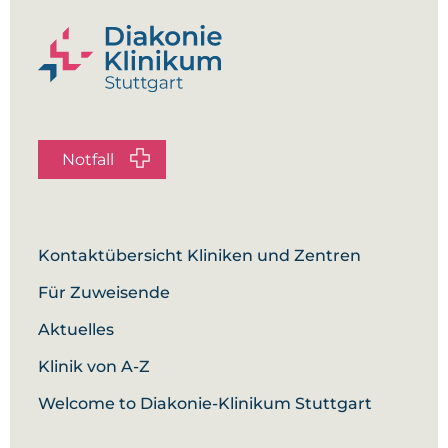
Christopher Dolderer
Dorothea Dubravac
Steffen Eitelbuß
Dr. med. Georgios Eleftherakis
Notfall
Aniekanabasi Eyo
René Fitzner Reyes
Kontaktübersicht Kliniken und Zentren
Maximilian Friederich
Für Zuweisende
Lena Gaßner
Aktuelles
Miriam Güthe
Klinik von A-Z
Oscar Mario Hurtado Moron
Welcome to Diakonie-Klinikum Stuttgart
Flurina Ibach