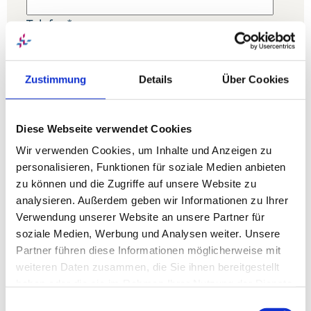
Telefon
*
Straße / Nr. (optional)
Zustimmung
Details
Über Cookies
PLZ
Diese Webseite verwendet Cookies
Ort
Wir verwenden Cookies, um Inhalte und Anzeigen zu
personalisieren, Funktionen für soziale Medien anbieten
Nachricht
*
zu können und die Zugriffe auf unsere Website zu
analysieren. Außerdem geben wir Informationen zu Ihrer
Verwendung unserer Website an unsere Partner für
soziale Medien, Werbung und Analysen weiter. Unsere
Partner führen diese Informationen möglicherweise mit
Captcha
*
weiteren Daten zusammen, die Sie ihnen bereitgestellt
haben oder die sie im Rahmen Ihrer Nutzung der Dienste
Bitte rechnen Sie 6 plus 5.
gesammelt haben. Sie geben Einwilligung zu unseren
Datei zum Hochladen (ausschließlich jpg,
Einwilligungsauswahl