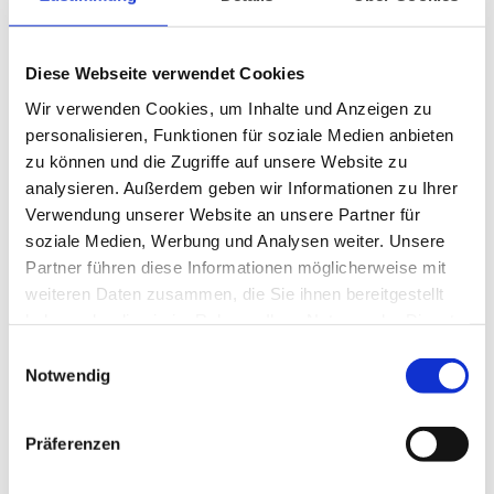
Diese Webseite verwendet Cookies
Hohlfuß und Plattfuß
Wir verwenden Cookies, um Inhalte und Anzeigen zu
personalisieren, Funktionen für soziale Medien anbieten
zu können und die Zugriffe auf unsere Website zu
Gelenkerhaltende Therapie von flexiblen
analysieren. Außerdem geben wir Informationen zu Ihrer
Plattfußfehlstellungen mittels
Verwendung unserer Website an unsere Partner für
Sehnentransfer und
soziale Medien, Werbung und Analysen weiter. Unsere
Fersenbeinumstellung
Partner führen diese Informationen möglicherweise mit
weiteren Daten zusammen, die Sie ihnen bereitgestellt
Korrigierende Arthrodesen bei
haben oder die sie im Rahmen Ihrer Nutzung der Dienste
fortgeschrittenen Plattfußfehlstellungen
gesammelt haben. Sie geben Einwilligung zu unseren
Einwilligungsauswahl
Cookies, wenn Sie unsere Webseite weiterhin nutzen.
Gelenkerhaltende Therapie des
Notwendig
Ballenhohlfußes mittels Sehnentransfer
und Fersenbeinumstellung
Präferenzen
Korrigierende Arthrodesen bei