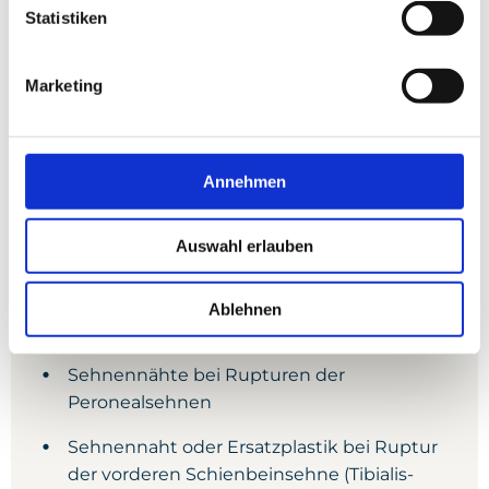
Ballenhohlfuß- oder
Statistiken
Klumpfußfehlstellungen
Marketing
Erkrankungen der
Annehmen
Rückfußsehnen
Auswahl erlauben
Sehnentransferoperationen bei
Nervenschädigungen (z. B.
Ablehnen
Peronäusparese)
Sehnennähte bei Rupturen der
Peronealsehnen
Sehnennaht oder Ersatzplastik bei Ruptur
der vorderen Schienbeinsehne (Tibialis-