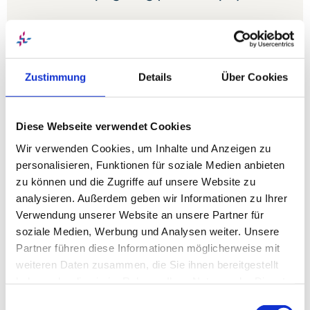
Ist bei einer unklaren Blutung aus dem
Magen-Darm-Trakt der Befund der Magen-
und Dickdarmspiegelung unauffällig,
Zustimmung
Details
Über Cookies
eröffnet die Untersuchung mit einer
Videokapsel neue Möglichkeiten. Die
Kapsel liefert gestochen scharfe
Diese Webseite verwendet Cookies
Aufnahmen vom Inneren des Dünndarms.
Wir verwenden Cookies, um Inhalte und Anzeigen zu
Anschließend ist eine Behandlung mit
personalisieren, Funktionen für soziale Medien anbieten
dem Dünndarmendoskop (Enteroskop)
zu können und die Zugriffe auf unsere Website zu
möglich. Diese bewährte Verfahren
analysieren. Außerdem geben wir Informationen zu Ihrer
kommen auch bei Verdacht auf eine
Verwendung unserer Website an unsere Partner für
chronisch entzündliche Darmerkrankung
soziale Medien, Werbung und Analysen weiter. Unsere
zum Einsatz.
Partner führen diese Informationen möglicherweise mit
weiteren Daten zusammen, die Sie ihnen bereitgestellt
haben oder die sie im Rahmen Ihrer Nutzung der Dienste
gesammelt haben. Sie geben Einwilligung zu unseren
Einwilligungsauswahl