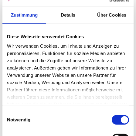
Bei einer Krallenzehe hingegen weicht die
Zehe im Grundgelenk nach oben ab, in den
Zustimmung
Details
Über Cookies
beiden peripheren Gelenken wird sie
krallenförmig nach unten gebeugt, so dass es
an den gebeugten Flächen zu schmerzhaften
Diese Webseite verwendet Cookies
Druckstellen (Hühneraugen, Schwielen)
Wir verwenden Cookies, um Inhalte und Anzeigen zu
kommt. Durch die stark gebeugten Gelenke
personalisieren, Funktionen für soziale Medien anbieten
können Hautreizungen, Entzündungen,
zu können und die Zugriffe auf unsere Website zu
Schwielenbildungen und Schmerzen
analysieren. Außerdem geben wir Informationen zu Ihrer
entstehen.
Verwendung unserer Website an unsere Partner für
soziale Medien, Werbung und Analysen weiter. Unsere
Partner führen diese Informationen möglicherweise mit
weiteren Daten zusammen, die Sie ihnen bereitgestellt
Therapie
haben oder die sie im Rahmen Ihrer Nutzung der Dienste
gesammelt haben. Sie geben Einwilligung zu unseren
Einwilligungsauswahl
Cookies, wenn Sie unsere Webseite weiterhin nutzen.
Notwendig
Bei Krallen- und Hammerzehen kann mit
Einlagen und schuhtechnischen Maßnahmen