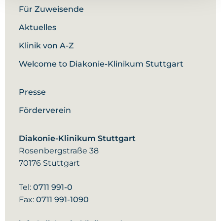
auch ein offenes Vorgehen mittels
Für Zuweisende
korrigierender Versteifung der Zehe erfolgen.
Aktuelles
Klinik von A-Z
Diese Eingriffe werden bei uns ambulant
durchgeführt.
Welcome to Diakonie-Klinikum Stuttgart
Die Mobilisation kann danach unter
Presse
Vollbelastung in einem
Vorfußentlastungsschuh für sechs Wochen
Förderverein
erfolgen.
Diakonie-Klinikum Stuttgart
Rosenbergstraße 38
70176 Stuttgart
Tel:
0711 991-0
Fax:
0711 991-1090