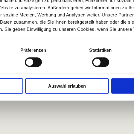
nhalte und Anzeigen zu personalisieren, Funktionen für soziale
Website zu analysieren. Außerdem geben wir Informationen zu I
r soziale Medien, Werbung und Analysen weiter. Unsere Partner
 Daten zusammen, die Sie ihnen bereitgestellt haben oder die s
. Sie geben Einwilligung zu unseren Cookies, wenn Sie unsere 
Kontaktübersicht Kliniken
Presse
und Zentren
Förderverein
Präferenzen
Statistiken
Für Zuweisende
Aktuelles
Klinik von A-Z
Welcome to Diakonie-
Auswahl erlauben
Klinikum Stuttgart