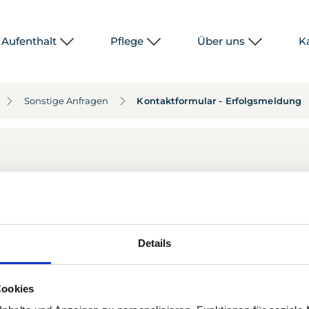
Aufenthalt
Pflege
Über uns
Ka
Sonstige Anfragen
Kontaktformular - Erfolgsmeldung
Ihre Nachricht wur
gesendet.
Wir werden uns so schnell wie möglich 
Details
Zur Startseite
Cookies