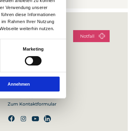
 Medien anbieten zu können
hrer Verwendung unserer
 führen diese Informationen
ie im Rahmen Ihrer Nutzung
Webseite weiterhin nutzen.
Diakonie-Klinikum
Notfall
Stuttgart
Rosenbergstraße 38
Marketing
70176 Stuttgart
Tel:
0711 991-0
Fax:
0711 991-1090
Annehmen
info@diakonie-
klinikum.de
Zum Kontaktformular
Facebook
Instagram
Youtube
Linkedin