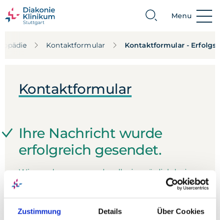
Menu
Suche
hopädie
Kontaktformular
Kontaktformular - Erfolg
Kontaktformular
Ihre Nachricht wurde
erfolgreich gesendet.
Wir werden uns so schnell wie möglich bei
Ihnen melden.
Zur Startseite
Zustimmung
Details
Über Cookies