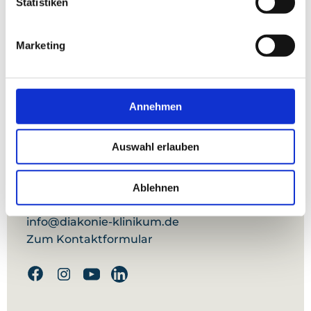
Statistiken
Presse
Marketing
Förderverein
Diakonie-Klinikum Stuttgart
Annehmen
Rosenbergstraße 38
70176 Stuttgart
Auswahl erlauben
Tel:
0711 991-0
Fax:
0711 991-1090
Ablehnen
info@diakonie-klinikum.de
Zum Kontaktformular
Facebook
Instagram
Youtube
Linkedin