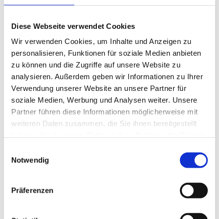
Diese Webseite verwendet Cookies
Wir verwenden Cookies, um Inhalte und Anzeigen zu
personalisieren, Funktionen für soziale Medien anbieten
zu können und die Zugriffe auf unsere Website zu
analysieren. Außerdem geben wir Informationen zu Ihrer
Verwendung unserer Website an unsere Partner für
Notfall
soziale Medien, Werbung und Analysen weiter. Unsere
Partner führen diese Informationen möglicherweise mit
weiteren Daten zusammen, die Sie ihnen bereitgestellt
haben oder die sie im Rahmen Ihrer Nutzung der Dienste
Kontaktübersicht Kliniken und Zentren
gesammelt haben. Sie geben Einwilligung zu unseren
Einwilligungsauswahl
Cookies, wenn Sie unsere Webseite weiterhin nutzen.
Notwendig
Für Zuweisende
Aktuelles
Präferenzen
Klinik von A-Z
Welcome to Diakonie-Klinikum Stuttgart