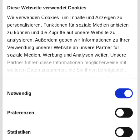
Versicherungsstatus Patient
Diese Webseite verwendet Cookies
Wir verwenden Cookies, um Inhalte und Anzeigen zu
Privat versichert bei oder
personalisieren, Funktionen für soziale Medien anbieten
zu können und die Zugriffe auf unsere Website zu
Gesetzlich versichert bei
analysieren. Außerdem geben wir Informationen zu Ihrer
Diagnose
Verwendung unserer Website an unsere Partner für
soziale Medien, Werbung und Analysen weiter. Unsere
Partner führen diese Informationen möglicherweise mit
weiteren Daten zusammen, die Sie ihnen bereitgestellt
haben oder die sie im Rahmen Ihrer Nutzung der Dienste
Histologie
gesammelt haben. Sie geben Einwilligung zu unseren
Einwilligungsauswahl
Cookies, wenn Sie unsere Webseite weiterhin nutzen.
Notwendig
Präferenzen
Befunde
Statistiken