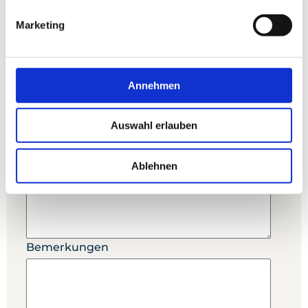
Allgemeinzustand
Marketing
Annehmen
Bisherige Therapie/Verlauf
Auswahl erlauben
Ablehnen
Fragestellung und Therapievorschlag
Bemerkungen