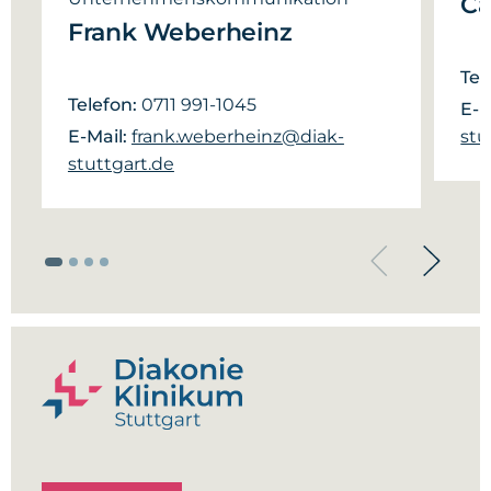
Ca
Frank Weberheinz
Tel
Telefon:
0711 991-1045
E-M
E-Mail:
frank.weberheinz@diak-
stu
stuttgart.de
Previous
Next
slide
slide