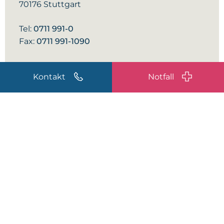
70176 Stuttgart
Tel:
0711 991-0
Fax:
0711 991-1090
info@diakonie-klinikum.de
Kontakt
Notfall
Zum Kontaktformular
Facebook
Instagram
Youtube
Linkedin
© Diakonie-Klinikum Stuttgart
Datenschutz
Impressum
Gender-Hinweis