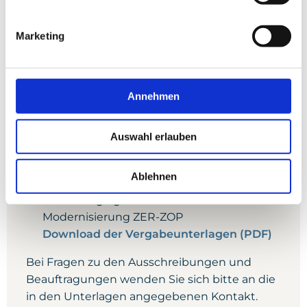
Beauftragungsunterlagen stehen Ihnen als
PDF zum Download zur Verfügung.
Marketing
Ausschreibungen:
Annehmen
Aktuell keine Ausschreibungen vorhanden
Download der Ausschreibungsunterlagen
(PDF)
Auswahl erlauben
Beauftragungen:
Ablehnen
Betreuung VgV-Verfahren DKS
Modernisierung ZER-ZOP
Download der Vergabeunterlagen (PDF)
Bei Fragen zu den Ausschreibungen und
Beauftragungen wenden Sie sich bitte an die
in den Unterlagen angegebenen Kontakt.