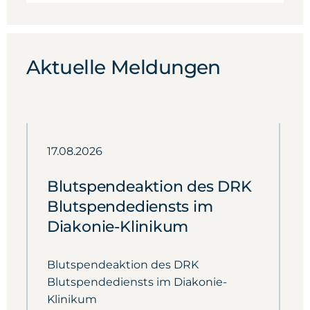
Aktuelle Meldungen
17.08.2026
2
Blutspendeaktion des DRK
D
Blutspendediensts im
S
Diakonie-Klinikum
a
Blutspendeaktion des DRK
D
Blutspendediensts im Diakonie-
g
Klinikum
d