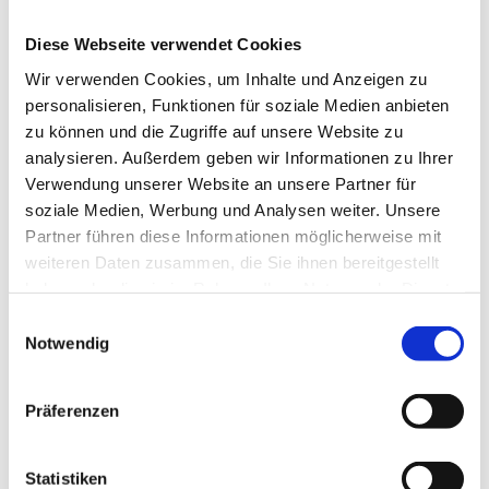
Zur Veranstaltung
Zur 
Read
Rea
Diese Webseite verwendet Cookies
more
mor
Wir verwenden Cookies, um Inhalte und Anzeigen zu
personalisieren, Funktionen für soziale Medien anbieten
zu können und die Zugriffe auf unsere Website zu
Previous
Next
slide
slide
analysieren. Außerdem geben wir Informationen zu Ihrer
Verwendung unserer Website an unsere Partner für
soziale Medien, Werbung und Analysen weiter. Unsere
Ausschreibungen und
Partner führen diese Informationen möglicherweise mit
weiteren Daten zusammen, die Sie ihnen bereitgestellt
Beauftragungen
haben oder die sie im Rahmen Ihrer Nutzung der Dienste
gesammelt haben. Sie geben Einwilligung zu unseren
Einwilligungsauswahl
Cookies, wenn Sie unsere Webseite weiterhin nutzen.
Notwendig
Hier informieren wir Sie über unsere aktuellen
öffentlichen Ausschreibungen und
Präferenzen
Beauftragungen gemäß den geltenden
Vergabevorschriften. Die vollständigen
Ausschreibungs- und
Statistiken