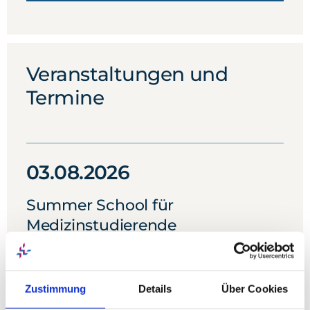
Veranstaltungen und
Termine
03.08.2026
03
Summer School für
Sum
Medizinstudierende
Med
00:00
Diakonie-Klinikum Stuttgart
Zustimmung
Details
Über Cookies