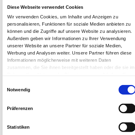
Kontakt
Diese Webseite verwendet Cookies
Wir verwenden Cookies, um Inhalte und Anzeigen zu
personalisieren, Funktionen für soziale Medien anbieten zu
Zum Kontaktformular
können und die Zugriffe auf unsere Website zu analysieren.
Außerdem geben wir Informationen zu Ihrer Verwendung
unserer Website an unsere Partner für soziale Medien,
Werbung und Analysen weiter. Unsere Partner führen diese
E-Mail Adresse
Informationen möglicherweise mit weiteren Daten
zusammen, die Sie ihnen bereitgestellt haben oder die sie im
monja.grimm@diak-stuttgart.de
Rahmen Ihrer Nutzung der Dienste gesammelt haben. Sie
geben Einwilligung zu unseren Cookies, wenn Sie unsere
Einwilligungsauswahl
Webseite weiterhin nutzen.
Notwendig
Telefon
Präferenzen
0711 991-3501
Statistiken