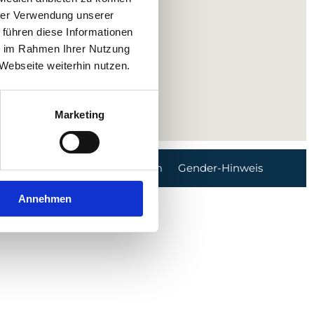
info@diakonie-
hrer Verwendung unserer
klinikum.de
 führen diese Informationen
Zum Kontaktformular
ie im Rahmen Ihrer Nutzung
Facebook
Instagram
Youtube
Linkedin
Webseite weiterhin nutzen.
Marketing
Datenschutz
Impressum
Gender-Hinweis
Annehmen