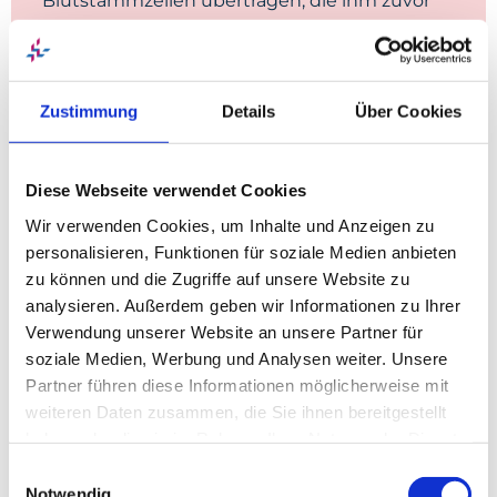
Blutstammzellen
‎ übertragen, die ihm zuvor
entnommen wurden. Bei der allogenen
Stammzelltransplantation erhält der Patient
Blutstammzellen von einer anderen Person.
Für das anspruchsvolle und über einen
Zustimmung
Details
Über Cookies
längeren Zeitraum dauernde Verfahren
braucht es neben medizinischer Exzellenz
Diese Webseite verwendet Cookies
einen Rahmen, in dem sich Patienten und
Patientinnen gut aufgehoben fühlen. Das
Wir verwenden Cookies, um Inhalte und Anzeigen zu
Diakonie-Klinikum Stuttgart bietet mit einer
personalisieren, Funktionen für soziale Medien anbieten
dafür spezialisierten Onkologischen Station
zu können und die Zugriffe auf unsere Website zu
einen familären Rahmen und Betreuung
analysieren. Außerdem geben wir Informationen zu Ihrer
Verwendung unserer Website an unsere Partner für
durch ein hochspezialisiertes
soziale Medien, Werbung und Analysen weiter. Unsere
interdisziplinäres Team aus Ärzten,
Partner führen diese Informationen möglicherweise mit
Therapeuten und Pflegekräften.
weiteren Daten zusammen, die Sie ihnen bereitgestellt
haben oder die sie im Rahmen Ihrer Nutzung der Dienste
gesammelt haben. Sie geben Einwilligung zu unseren
Einwilligungsauswahl
Cookies, wenn Sie unsere Webseite weiterhin nutzen.
Notwendig