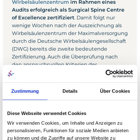
Wirbelsäulenzentrum
im Rahmen eines
Audits erfolgreich als Surgical Spine Centre
of Excellence zertifiziert
. Damit folgt nur
wenige Wochen nach der Auszeichnung als
Wirbelsäulenzentrum der Maximalversorgung
durch die Deutsche Wirbelsäulengesellschaft
(DWG) bereits die zweite bedeutende
Zertifizierung. Auch die Überprüfung nach
den anspruchsvollen Kriterien der
europäischen Fachgesellschaft Eurospine
wurde mit großem Erfolg bestanden. In der
Kombination aus deutscher und europäischer
Zustimmung
Details
Über Cookies
Zertifizierung gehört unser WSZ zu einer der
sehr wenigen Kliniken, die dieses hohe
Qualitätsniveau haben.
Diese Webseite verwendet Cookies
Wir verwenden Cookies, um Inhalte und Anzeigen zu
Europaweit gibt es derzeit 47
Surgical Spine
personalisieren, Funktionen für soziale Medien anbieten
Center of Exzellence
, davon 18 in
zu können und die Zugriffe auf unsere Website zu