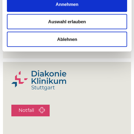
Annehmen
Ich habe keine Verbesserungen, die ich
mitgeben könnte.“
Auswahl erlauben
Ablehnen
Notfall