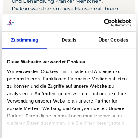
und Behandlung kranker Menschen.
Diakonissen haben diese Häuser mit ihrem
Dienst am Nächsten geprägt. Dieser Tradition
bleibt das Diakonie-Klinikum Stuttgart
verpflichtet. Um das diakonische Erbe der
Diakonissen in zeitgemäßen Formen
Zustimmung
Details
Über Cookies
fortzuführen und dem heutigen
Krankenhausalltag gemäß zu gestalten,
Diese Webseite verwendet Cookies
wurde 2007 die Stabsstelle Diakonisches Profil
ins Leben gerufen.
Wir verwenden Cookies, um Inhalte und Anzeigen zu
personalisieren, Funktionen für soziale Medien anbieten
Neubau mit zeitgemäßem
zu können und die Zugriffe auf unsere Website zu
analysieren. Außerdem geben wir Informationen zu Ihrer
Komfort
Verwendung unserer Website an unsere Partner für
soziale Medien, Werbung und Analysen weiter. Unsere
Partner führen diese Informationen möglicherweise mit
Im Bewusstsein seiner traditionsreichen
weiteren Daten zusammen, die Sie ihnen bereitgestellt
Geschichte beweist das Diakonie-Klinikum
haben oder die sie im Rahmen Ihrer Nutzung der Dienste
Stuttgart immer wieder Mut zu
gesammelt haben. Sie geben Einwilligung zu unseren